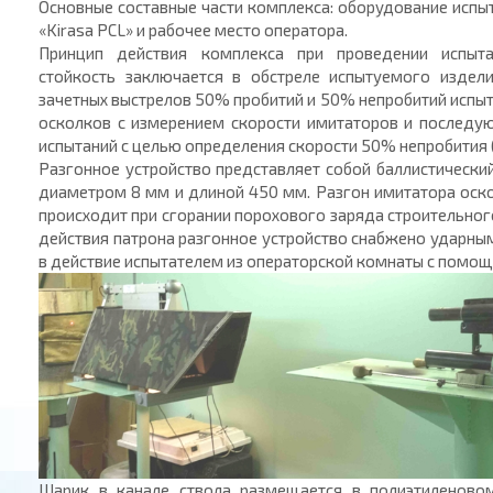
Основные составные части комплекса: оборудование испы
«Kirasa PCL» и рабочее место оператора.
Принцип действия комплекса при проведении испыт
стойкость заключается в обстреле испытуемого издел
зачетных выстрелов 50% пробитий и 50% непробитий испы
осколков с измерением скорости имитаторов и последу
испытаний с целью определения скорости 50% непробития 
Разгонное устройство представляет собой баллистически
диаметром 8 мм и длиной 450 мм. Разгон имитатора оско
происходит при сгорании порохового заряда строительног
действия патрона разгонное устройство снабжено ударн
в действие испытателем из операторской комнаты с помощ
Шарик в канале ствола размещается в полиэтиленовом