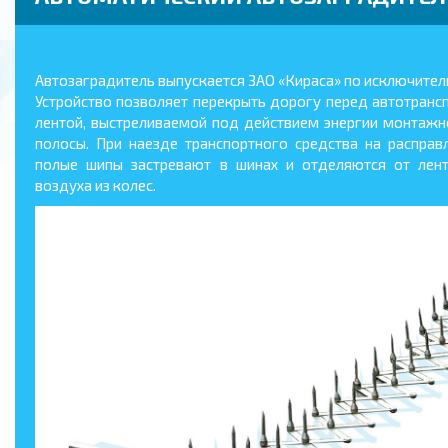
Автозаградитель выпускается ЗАО «Кираса» по исключител
Устройство позволяет перекрыть дорогу перед автотран
лентой, выстреливаемой под действием энергии монтаж
полосы. При наезде транспортного средства на распра
полые шипы застревают в шинах и отделяются от лент
воздуха из колес.