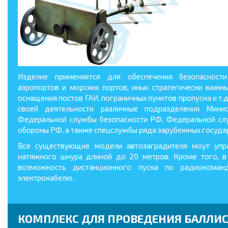
Изделие применяется для обеспечения безопасност
аэропортов и морских портов, иных стратегически важн
оснащения постов ГАИ, пограничных пунктов пропуска и т.
своей деятельности различные подразделения Мини
Федеральной службы безопасности РФ, Федеральной сл
обороны РФ, а также спецслужбы ряда зарубежных государ
Все существующие модели автозаградителя моут уп
натяжного шнура длиной до 20 метров. Кроме того, 
возможность дистанционного пуска по радиокоман
электрокабелю.
КОМПЛЕКС ДЛЯ ПРОВЕДЕНИЯ БАЛЛИ